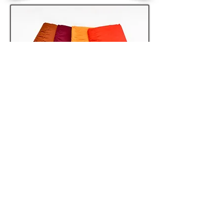
අප යටතේ භික්ෂූන් සදහා අටපිරිකර,
සිවුරු හා අදන තැබිලි,දුඹුරු,මෙරැන්
වර්ණ වලින් යුක්තව
පොප්ලින්,චැලෙන්ජර්,මල්පිස් හා තායි
රෙදි වර්ග වලින් ඇත. විනයානුකූලව හා
ප්‍රමිතියනට අනුකූලව මසා නිම කර ඇත.
අවශ්‍යතාවයන්ට අනුව සොලොස්
පිරිකරද සකස්කරගත හැක.
Lumbini Stores Colombo