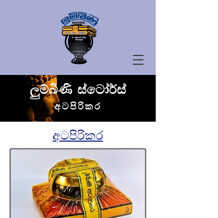
ලුම්බිණි ස්ටෝර්ස්
අටපිරිකර
අටපිරිකර