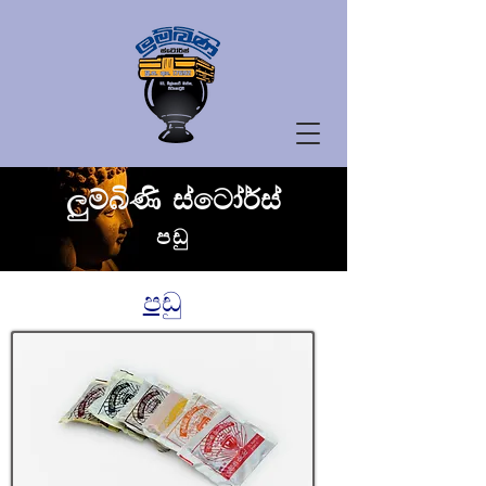
ලුම්බිණි ස්ටෝර්ස්
පඩු
පඩු